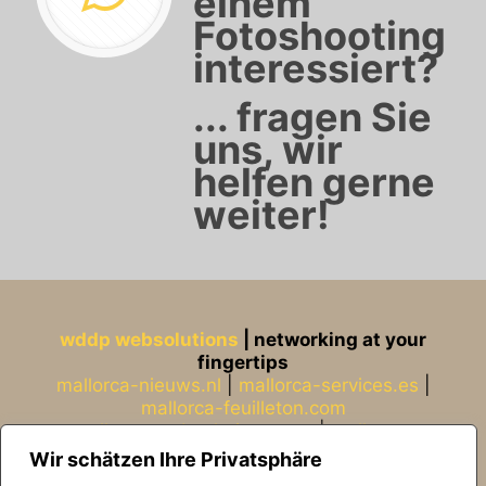
einem
Fotoshooting
interessiert?
... fragen Sie
uns, wir
helfen gerne
weiter!
wddp websolutions
| networking at your
fingertips
mallorca-nieuws.nl
|
mallorca-services.es
|
mallorca-feuilleton.com
mallorca-websolutions.com
|
mallorca-
fotografia.com
|
gustavknudsen.com
|
Wir schätzen Ihre Privatsphäre
vanrenesse.de