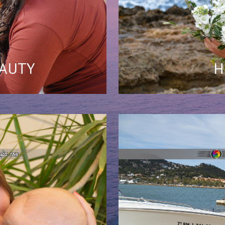
EAUTY
H